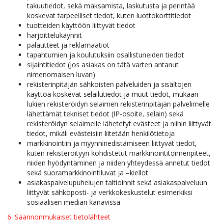
takuutiedot, sekä maksamista, laskutusta ja perintää
koskevat tarpeelliset tiedot, kuten luottokorttitiedot
tuotteiden käyttöön liittyvät tiedot
harjoittelukäynnit
palautteet ja reklamaatiot
tapahtumien ja koulutuksiin osallistuneiden tiedot
sijaintitiedot (jos asiakas on tätä varten antanut
nimenomaisen luvan)
rekisterinpitäjän sähköisten palveluiden ja sisältöjen
käyttöä koskevat selailutiedot ja muut tiedot, mukaan
lukien rekisteröidyn selaimen rekisterinpitäjän palvelimelle
lähettämät tekniset tiedot (IP-osoite, selain) sekä
rekisteröidyn selaimelle lähetetyt evästeet ja niihin liittyvät
tiedot, mikäli evästeisiin liitetään henkilötietoja
markkinointiin ja myynninedistämiseen liittyvät tiedot,
kuten rekisteröityyn kohdistetut markkinointitoimenpiteet,
niiden hyödyntäminen ja niiden yhteydessä annetut tiedot
sekä suoramarkkinointiluvat ja –kiellot
asiakaspalvelupuhelujen taltioinnit sekä asiakaspalveluun
liittyvät sähköposti- ja verkkokeskustelut esimerkiksi
sosiaalisen median kanavissa
6. Säännönmukaiset tietolähteet