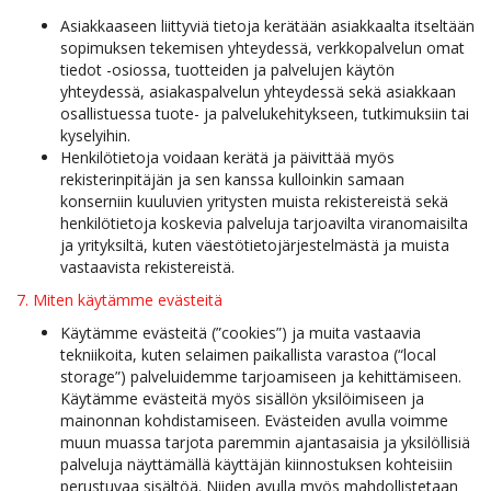
Asiakkaaseen liittyviä tietoja kerätään asiakkaalta itseltään
sopimuksen tekemisen yhteydessä, verkkopalvelun omat
tiedot -osiossa, tuotteiden ja palvelujen käytön
yhteydessä, asiakaspalvelun yhteydessä sekä asiakkaan
osallistuessa tuote- ja palvelukehitykseen, tutkimuksiin tai
kyselyihin.
Henkilötietoja voidaan kerätä ja päivittää myös
rekisterinpitäjän ja sen kanssa kulloinkin samaan
konserniin kuuluvien yritysten muista rekistereistä sekä
henkilötietoja koskevia palveluja tarjoavilta viranomaisilta
ja yrityksiltä, kuten väestötietojärjestelmästä ja muista
vastaavista rekistereistä.
7. Miten käytämme evästeitä
Käytämme evästeitä (”cookies”) ja muita vastaavia
tekniikoita, kuten selaimen paikallista varastoa (“local
storage”) palveluidemme tarjoamiseen ja kehittämiseen.
Käytämme evästeitä myös sisällön yksilöimiseen ja
mainonnan kohdistamiseen. Evästeiden avulla voimme
muun muassa tarjota paremmin ajantasaisia ja yksilöllisiä
palveluja näyttämällä käyttäjän kiinnostuksen kohteisiin
perustuvaa sisältöä. Niiden avulla myös mahdollistetaan