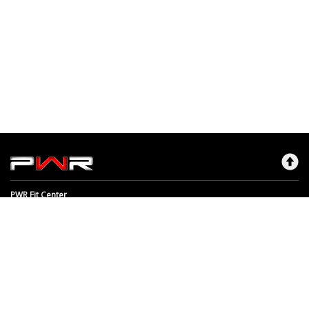
PWR Fit Center
Maksutavat
Sopimusehdot
Rekisteriseloste
Käyttöehdot
Yhteystiedot