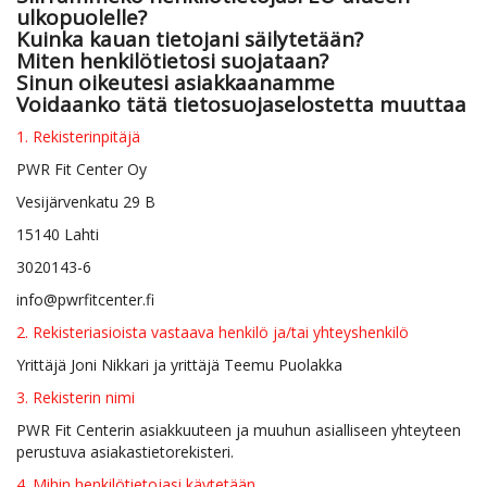
ulkopuolelle?
Kuinka kauan tietojani säilytetään?
Miten henkilötietosi suojataan?
Sinun oikeutesi asiakkaanamme
Voidaanko tätä tietosuojaselostetta muuttaa
1.
Rekisterinpitäjä
PWR Fit Center Oy
Vesijärvenkatu 29 B
15140 Lahti
3020143-6
info@pwrfitcenter.fi
2. Rekisteriasioista vastaava henkilö ja/tai yhteyshenkilö
Yrittäjä Joni Nikkari ja yrittäjä Teemu Puolakka
3. Rekisterin nimi
PWR Fit Centerin asiakkuuteen ja muuhun asialliseen yhteyteen
perustuva asiakastietorekisteri.
4. Mihin henkilötietojasi käytetään