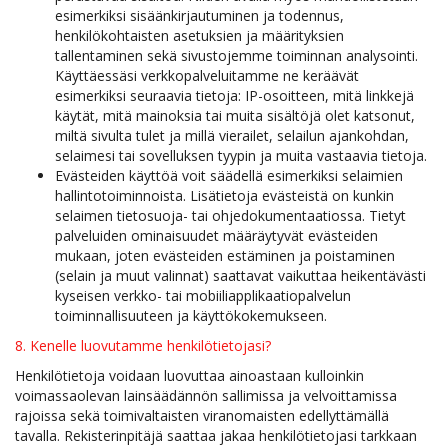
esimerkiksi sisäänkirjautuminen ja todennus,
henkilökohtaisten asetuksien ja määrityksien
tallentaminen sekä sivustojemme toiminnan analysointi.
Käyttäessäsi verkkopalveluitamme ne keräävät
esimerkiksi seuraavia tietoja: IP-osoitteen, mitä linkkejä
käytät, mitä mainoksia tai muita sisältöjä olet katsonut,
miltä sivulta tulet ja millä vierailet, selailun ajankohdan,
selaimesi tai sovelluksen tyypin ja muita vastaavia tietoja.
Evästeiden käyttöä voit säädellä esimerkiksi selaimien
hallintotoiminnoista. Lisätietoja evästeistä on kunkin
selaimen tietosuoja- tai ohjedokumentaatiossa. Tietyt
palveluiden ominaisuudet määräytyvät evästeiden
mukaan, joten evästeiden estäminen ja poistaminen
(selain ja muut valinnat) saattavat vaikuttaa heikentävästi
kyseisen verkko- tai mobiiliapplikaatiopalvelun
toiminnallisuuteen ja käyttökokemukseen.​​​​​​​
8. Kenelle luovutamme henkilötietojasi?
Henkilötietoja voidaan luovuttaa ainoastaan kulloinkin
voimassaolevan lainsäädännön sallimissa ja velvoittamissa
rajoissa sekä toimivaltaisten viranomaisten edellyttämällä
tavalla. Rekisterinpitäjä saattaa jakaa henkilötietojasi tarkkaan