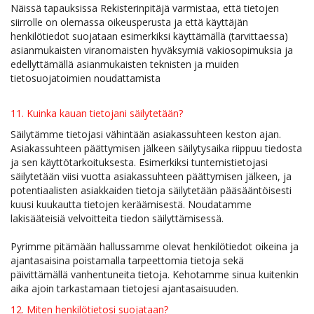
Näissä tapauksissa Rekisterinpitäjä varmistaa, että tietojen
siirrolle on olemassa oikeusperusta ja että käyttäjän
henkilötiedot suojataan esimerkiksi käyttämällä (tarvittaessa)
asianmukaisten viranomaisten hyväksymiä vakiosopimuksia ja
edellyttämällä asianmukaisten teknisten ja muiden
tietosuojatoimien noudattamista
11. Kuinka kauan tietojani säilytetään?
Säilytämme tietojasi vähintään asiakassuhteen keston ajan.
Asiakassuhteen päättymisen jälkeen säilytysaika riippuu tiedosta
ja sen käyttötarkoituksesta. Esimerkiksi tuntemistietojasi
säilytetään viisi vuotta asiakassuhteen päättymisen jälkeen, ja
potentiaalisten asiakkaiden tietoja säilytetään pääsääntöisesti
kuusi kuukautta tietojen keräämisestä. Noudatamme
lakisääteisiä velvoitteita tiedon säilyttämisessä.
​​​​​​​Pyrimme pitämään hallussamme olevat henkilötiedot oikeina ja
ajantasaisina poistamalla tarpeettomia tietoja sekä
päivittämällä vanhentuneita tietoja. Kehotamme sinua kuitenkin
aika ajoin tarkastamaan tietojesi ajantasaisuuden.
12. Miten henkilötietosi suojataan?