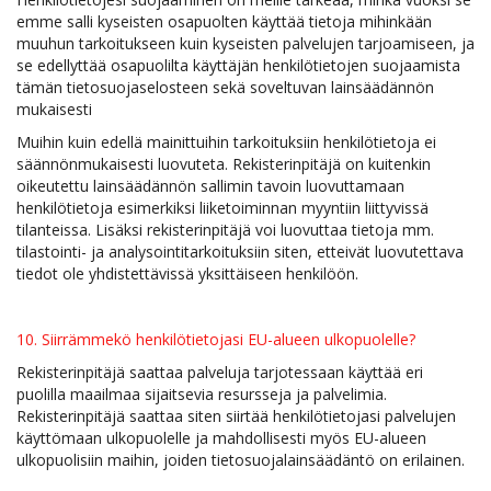
emme salli kyseisten osapuolten käyttää tietoja mihinkään
muuhun tarkoitukseen kuin kyseisten palvelujen tarjoamiseen, ja
se edellyttää osapuolilta käyttäjän henkilötietojen suojaamista
tämän tietosuojaselosteen sekä soveltuvan lainsäädännön
mukaisesti
Muihin kuin edellä mainittuihin tarkoituksiin henkilötietoja ei
säännönmukaisesti luovuteta. Rekisterinpitäjä on kuitenkin
oikeutettu lainsäädännön sallimin tavoin luovuttamaan
henkilötietoja esimerkiksi liiketoiminnan myyntiin liittyvissä
tilanteissa. Lisäksi rekisterinpitäjä voi luovuttaa tietoja mm.
tilastointi- ja analysointitarkoituksiin siten, etteivät luovutettava
tiedot ole yhdistettävissä yksittäiseen henkilöön.
10. Siirrämmekö henkilötietojasi EU-alueen ulkopuolelle?
Rekisterinpitäjä saattaa palveluja tarjotessaan käyttää eri
puolilla maailmaa sijaitsevia resursseja ja palvelimia.
Rekisterinpitäjä saattaa siten siirtää henkilötietojasi palvelujen
käyttömaan ulkopuolelle ja mahdollisesti myös EU-alueen
ulkopuolisiin maihin, joiden tietosuojalainsäädäntö on erilainen.