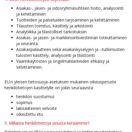
Asiakas-, jäsen- ja sidosryhmäsuhteen hoito, analysointi
ja kehittäminen
Tuotteiden ja palveluiden tarjoaminen ja kehittäminen
Tilausten toimitus, käsittely ja arkistointi
Analytiikka ja tilastolliset tarkoituksiin
Asiakas- ja jäsen- ja markkinointiviestinnän toteuttaminen
ja seuranta.
Asiakaspalautteen sekä asiakaskyselyjen ja –tutkimusten
tulosten käsittely, analysointi ja tilastointi.
Väärinkäytösten ja ongelmatilanteiden ehkäisy ja
selvittäminen.
EU:n yleisen tietosuoja-asetuksen mukainen oikeusperuste
henkilötietojen käsittelylle on jokin seuraavista
henkilön suostumus
sopimus
lakisääteinen velvoite
oikeutettu etu
5. Millaisia henkilötietoja sinusta keräämme?
Rekisteri voi sisältää seuraavia tietoja ja niiden muutostietoja: