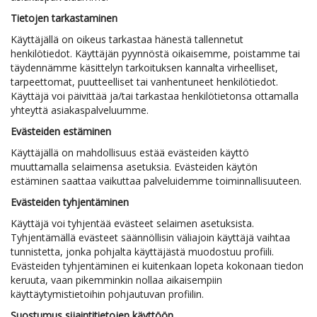
Tietojen tarkastaminen
Käyttäjällä on oikeus tarkastaa hänestä tallennetut
henkilötiedot. Käyttäjän pyynnöstä oikaisemme, poistamme tai
täydennämme käsittelyn tarkoituksen kannalta virheelliset,
tarpeettomat, puutteelliset tai vanhentuneet henkilötiedot.
Käyttäjä voi päivittää ja/tai tarkastaa henkilötietonsa ottamalla
yhteyttä asiakaspalveluumme.
Evästeiden estäminen
Käyttäjällä on mahdollisuus estää evästeiden käyttö
muuttamalla selaimensa asetuksia. Evästeiden käytön
estäminen saattaa vaikuttaa palveluidemme toiminnallisuuteen.
Evästeiden tyhjentäminen
Käyttäjä voi tyhjentää evästeet selaimen asetuksista.
Tyhjentämällä evästeet säännöllisin väliajoin käyttäjä vaihtaa
tunnistetta, jonka pohjalta käyttäjästä muodostuu profiili.
Evästeiden tyhjentäminen ei kuitenkaan lopeta kokonaan tiedon
keruuta, vaan pikemminkin nollaa aikaisempiin
käyttäytymistietoihin pohjautuvan profiilin.
Suostumus sijaintitietojen käyttöön