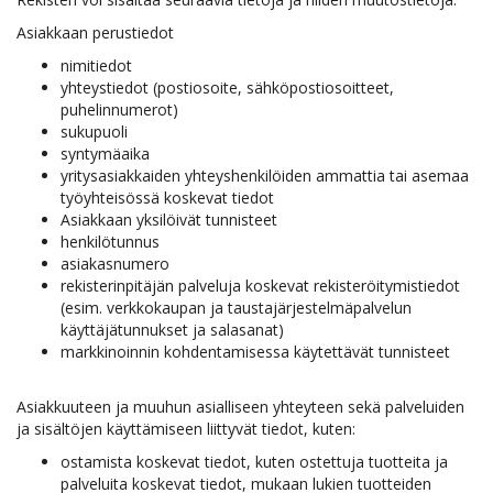
Asiakkaan perustiedot
nimitiedot
yhteystiedot (postiosoite, sähköpostiosoitteet,
puhelinnumerot)
sukupuoli
syntymäaika
yritysasiakkaiden yhteyshenkilöiden ammattia tai asemaa
työyhteisössä koskevat tiedot
Asiakkaan yksilöivät tunnisteet
henkilötunnus
asiakasnumero
rekisterinpitäjän palveluja koskevat rekisteröitymistiedot
(esim. verkkokaupan ja taustajärjestelmäpalvelun
käyttäjätunnukset ja salasanat)
markkinoinnin kohdentamisessa käytettävät tunnisteet
Asiakkuuteen ja muuhun asialliseen yhteyteen sekä palveluiden
ja sisältöjen käyttämiseen liittyvät tiedot, kuten:
ostamista koskevat tiedot, kuten ostettuja tuotteita ja
palveluita koskevat tiedot, mukaan lukien tuotteiden