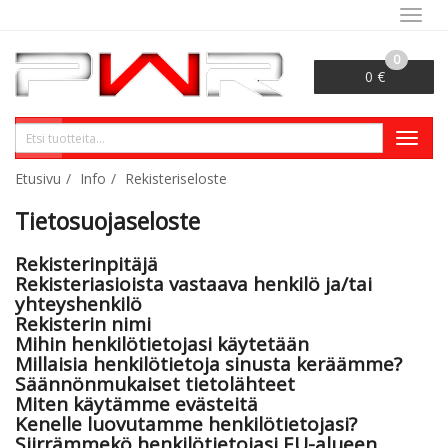
Navig
0
0 €
VALITSE SIVU
Haku
Naviga
Etusivu
Info
Rekisteriseloste
Tietosuojaseloste
Rekisterinpitäjä
Rekisteriasioista vastaava henkilö ja/tai
yhteyshenkilö
Rekisterin nimi
Mihin henkilötietojasi käytetään
Millaisia henkilötietoja sinusta keräämme?
Säännönmukaiset tietolähteet
Miten käytämme evästeitä
Kenelle luovutamme henkilötietojasi?
Siirrämmekö henkilötietojasi EU-alueen