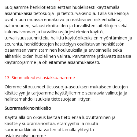
Suojaamme henkilötietosi erittäin huolellisesti käyttämällä
asianmukaisia tietosuoja- ja tietoturvakeinoja. Tällaisia keinoja
ovat muun muassa ennakoiva ja reaktiivinen riskienhallinta,
palomuurien, salaustekniikoiden ja turvallisten laitetilojen sekä
kulunvalvonnan ja turvallisuusjärjestelmien käyttö,
turvallisuussuunnittelu, hallittu käyttöoikeuksien myöntäminen ja
seuranta, henkilötietojen käsittelyyn osallistuvan henkilöstön
osaamisen varmistaminen koulutuksilla ja arvioinneilla sekä
alihankkijoiden huolellinen valinta. Päivitämme jatkuvasti sisäisiä
käytäntöjämme ja ohjeitamme asianmukaisesti.​​​​​​​
13. Sinun oikeutesi asiakkaanamme
Olemme sitoutuneet tietosuoja-asetuksen mukaiseen tietojen
käsittelyyn ja tarjoamme käyttäjillemme seuraavia valintoja ja
hallintamahdollisuuksia tietosuojaan liittyen:
Suoramarkkinointikielto
Käyttäjällä on oikeus kieltää tietojensa luovuttaminen ja
käsittely suoramainontaa, etämyyntiä ja muuta
suoramarkkinointia varten ottamalla yhteyttä
asiakaspalveluumme.